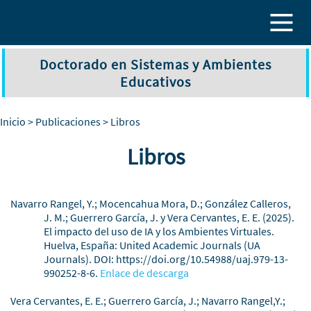
Pasar al contenido principal
Doctorado en Sistemas y Ambientes
Educativos
Inicio
>
Publicaciones
> Libros
Libros
Navarro Rangel, Y.; Mocencahua Mora, D.; González Calleros,
J. M.; Guerrero García, J. y Vera Cervantes, E. E. (2025).
El impacto del uso de IA y los Ambientes Virtuales.
Huelva, España: United Academic Journals (UA
Journals). DOI:
https://doi.org/10.54988/uaj.979-13-
990252-8-6
.
Enlace de descarga
Vera Cervantes, E. E.; Guerrero García, J.; Navarro Rangel,Y.;