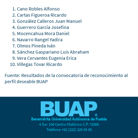
Cano Robles Alfonso
Cartas Figueroa Ricardo
González Calleros Juan Manuel
Guerrero García Josefina
Mocencahua Mora Daniel
Navarro Rangel Yadira
Olmos Pineda Iván
Sánchez Gaspariano Luis Abraham
Vera Cervantes Eugenia Erica
Villegas Tovar Ricardo
Fuente:
Resultados de la convocatoria de reconocimiento al
perfil deseable BUAP
Benemérita Universidad Autónoma de Puebla
4 Sur 104 Centro Histórico C.P. 72000
Teléfono +52 (222) 229 55 00